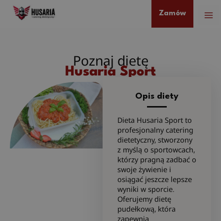
Przejdź
Zamów
do
treści
Poznaj dietę
Husaria Sport
Opis diety
Dieta Husaria Sport to
profesjonalny catering
dietetyczny, stworzony
z myślą o sportowcach,
którzy pragną zadbać o
swoje żywienie i
osiągać jeszcze lepsze
wyniki w sporcie.
Oferujemy dietę
pudełkową, która
zapewnia