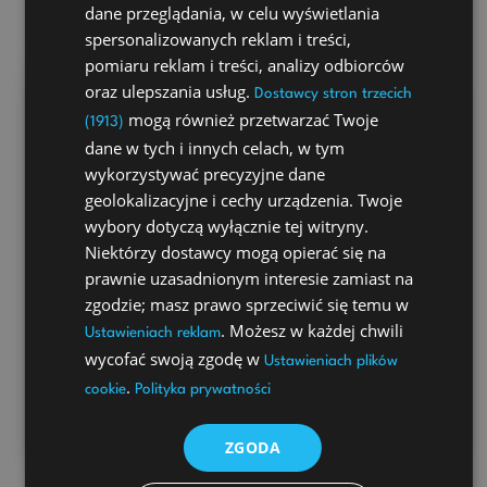
dane przeglądania, w celu wyświetlania
spersonalizowanych reklam i treści,
pomiaru reklam i treści, analizy odbiorców
oraz ulepszania usług.
Dostawcy stron trzecich
mogą również przetwarzać Twoje
(1913)
Dostępne rabaty
dane w tych i innych celach, w tym
W Husarii wierzymy, że każda chwila
wykorzystywać precyzyjne dane
spędzona przy stole powinna być
geolokalizacyjne i cechy urządzenia. Twoje
wyjątkowa, a smakowite dania powinny być
wybory dotyczą wyłącznie tej witryny.
dostępne dla każdego!
Niektórzy dostawcy mogą opierać się na
Dlatego przygotowaliśmy dla naszych
prawnie uzasadnionym interesie zamiast na
klientów niezwykle korzystną ofertę
zgodzie; masz prawo sprzeciwić się temu w
rabatową.
. Możesz w każdej chwili
Ustawieniach reklam
wycofać swoją zgodę w
Ustawieniach plików
.
cookie
Polityka prywatności
Sprawdź
ZGODA