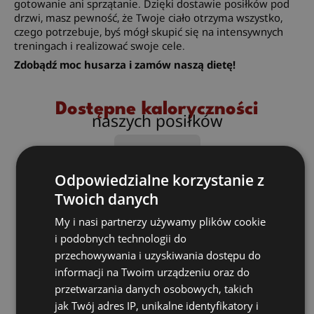
gotowanie ani sprzątanie. Dzięki dostawie posiłków pod
drzwi, masz pewność, że Twoje ciało otrzyma wszystko,
czego potrzebuje, byś mógł skupić się na intensywnych
treningach i realizować swoje cele.
Zdobądź moc husarza i zamów naszą dietę!
Dostępne kaloryczności
naszych posiłków
1500 kcal
1800 kcal
Odpowiedzialne korzystanie z
2000 kcal
Twoich danych
2500 kcal
2700 kcal
My i nasi partnerzy używamy plików cookie
3000 kcal
i podobnych technologii do
3500 kcal
przechowywania i uzyskiwania dostępu do
informacji na Twoim urządzeniu oraz do
*Kaloryczność menu dziennego może się wahać w
przetwarzania danych osobowych, takich
granicach 50-100 kcal.
jak Twój adres IP, unikalne identyfikatory i