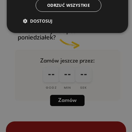
ODRZUĆ WSZYSTKIE
DOSTOSUJ
Chcesz otrzymać posiłki w
poniedziałek?
Zamów jeszcze przez:
--
--
--
GODZ
MIN
SEK
Zamów