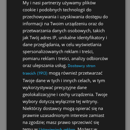
My i nasi partnerzy używamy plików
przetwarzania, którego dokonano na
cookie i podobnych technologii do
podstawie zgody przed jej cofnięciem;
W celu realizacji obowiązków prawnych
przechowywania i uzyskiwania dostępu do
Administratora wobec Użytkownika
informacji na Twoim urządzeniu oraz do
określonych w RODO, w rozumieniu art.
przetwarzania danych osobowych, takich
6 ust. 1 lit. c) RODO.
jak Twój adres IP, unikalne identyfikatory i
dane przeglądania, w celu wyświetlania
§4 Udostępnianie danych osobowych
spersonalizowanych reklam i treści,
Dane osobowe Użytkownika nie są przekazywane
pomiaru reklam i treści, analizy odbiorców
przez Administratora podmiotom trzecim.
oraz ulepszania usług.
Dostawcy stron
§5 Prawa użytkownika
mogą również przetwarzać
trzecich (1913)
1. Prawa Użytkownika
Użytkownik na każdym etapie przetwarzania jego
Twoje dane w tych i innych celach, w tym
danych zapewniony ma szereg uprawnień
wykorzystywać precyzyjne dane
pozwalających mu uzyskać dostęp do swoich
geolokalizacyjne i cechy urządzenia. Twoje
danych, weryfikację prawidłowości przetwarzania
wybory dotyczą wyłącznie tej witryny.
danych, ich korektę, jak również ma prawo
Niektórzy dostawcy mogą opierać się na
zgłoszenia sprzeciwu wobec ich przetwarzania,
może żądać usunięcia danych, ograniczenia
prawnie uzasadnionym interesie zamiast
przetwarzania lub przeniesienia danych.
na zgodzie; masz prawo sprzeciwić się
W przypadku chęci skorzystania przez
temu w
. Możesz w
Ustawieniach reklam