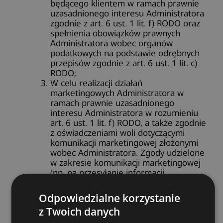
będącego klientem w ramach prawnie
uzasadnionego interesu Administratora
zgodnie z art. 6 ust. 1 lit. f) RODO oraz
spełnienia obowiązków prawnych
Administratora wobec organów
podatkowych na podstawie odrębnych
przepisów zgodnie z art. 6 ust. 1 lit. c)
RODO;
W celu realizacji działań
marketingowych Administratora w
ramach prawnie uzasadnionego
interesu Administratora w rozumieniu
art. 6 ust. 1 lit. f) RODO, a także zgodnie
z oświadczeniami woli dotyczącymi
komunikacji marketingowej złożonymi
wobec Administratora. Zgody udzielone
w zakresie komunikacji marketingowej
(np. na przesyłanie informacji
handlowych drogą elektroniczną lub
kontakt telefoniczny w celach
Odpowiedzialne korzystanie
marketingu bezpośredniego) mogą być
z Twoich danych
wycofane w dowolnym czasie, bez
wpływu na zgodność z prawem