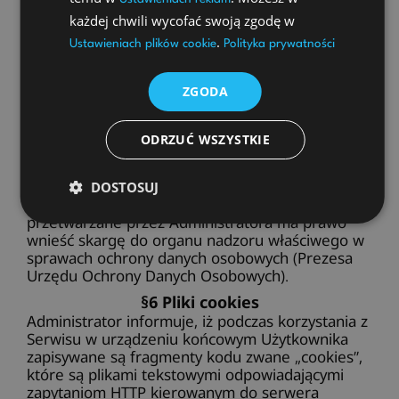
Użytkownika z przysługujących mu praw jako
każdej chwili wycofać swoją zgodę w
podmiotu danych osobowych, może on się
.
skontaktować z Administratorem za pomocą
Ustawieniach plików cookie
Polityka prywatności
następujących danych kontaktowych: HUSARIA
CATERING SPÓŁKA Z OGRANICZONĄ
ZGODA
ODPOWIEDZIALNOŚCIĄ, ul. Ogrodowa 15/16,
42-700 Lubliniec,
.
karolpiotrowskikontakt@gmail.com
ODRZUĆ WSZYSTKIE
2. Prawo wniesienia skargi do organu
nadzorczego
DOSTOSUJ
Użytkownik, którego dane osobowe są
przetwarzane przez Administratora ma prawo
wnieść skargę do organu nadzoru właściwego w
sprawach ochrony danych osobowych (Prezesa
Urzędu Ochrony Danych Osobowych).
§6 Pliki cookies
Administrator informuje, iż podczas korzystania z
Serwisu w urządzeniu końcowym Użytkownika
zapisywane są fragmenty kodu zwane „cookies”,
które są plikami tekstowymi odpowiadającymi
zapytaniom HTTP kierowanym do serwera